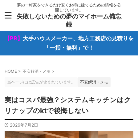
夢の一軒家をできるだけ安くお得に建てるための情報を公
開しています。
失敗しないための夢のマイホーム備忘
録
【PR】
大手ハウスメーカー、地方工務店の見積りを
「一括・無料」で！
HOME
>
不安解消・メモ
>
当ページには広告が含まれています。
不安解消・メモ
実はコスパ最強？システムキッチンはク
リナップのktで後悔しない
2026年7月2日