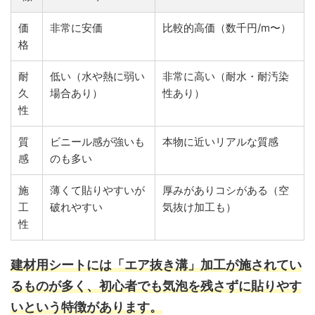
価
非常に安価
比較的高価（数千円/m〜）
格
耐
低い（水や熱に弱い
非常に高い（耐水・耐汚染
久
場合あり）
性あり）
性
質
ビニール感が強いも
本物に近いリアルな質感
感
のも多い
施
薄くて貼りやすいが
厚みがありコシがある（空
工
破れやすい
気抜け加工も）
性
建材用シートには「エア抜き溝」加工が施されてい
るものが多く、初心者でも気泡を残さずに貼りやす
いという特徴があります。