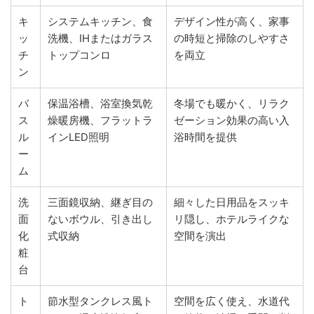
キ
システムキッチン、食
デザイン性が高く、家事
ッ
洗機、IHまたはガラス
の時短と掃除のしやすさ
チ
トップコンロ
を両立
ン
バ
保温浴槽、浴室換気乾
冬場でも暖かく、リラク
ス
燥暖房機、フラットラ
ゼーション効果の高い入
ル
インLED照明
浴時間を提供
ー
ム
洗
三面鏡収納、継ぎ目の
細々した日用品をスッキ
面
ないボウル、引き出し
リ隠し、ホテルライクな
化
式収納
空間を演出
粧
台
ト
節水型タンクレス風ト
空間を広く使え、水道代