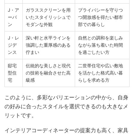
J・ア
ガラススクリーンを用
プライバシーを守りつ
ーバ
いたスタイリッシュで
つ開放感を得たい都市
ン
モダンな外観
部での暮らし
J・レ
深い軒と水平ラインを
自然との調和を楽しみ
ジデ
強調した重厚感のある
ながら落ち着いた時間
ンス
佇まい
を過ごしたい方
邸宅
伝統的な美しさと現代
二世帯住宅や広い敷地
型住
の技術を融合させた高
を活かした格式高い暮
宅
級感
らしを求める方
このように、多彩なバリエーションの中から、自身
の好みに合ったスタイルを選択できるのも大きなメ
リットです。
インテリアコーディネーターの提案力も高く、家具