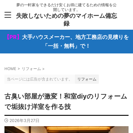
夢の一軒家をできるだけ安くお得に建てるための情報を公
開しています。
失敗しないための夢のマイホーム備忘
録
【PR】
大手ハウスメーカー、地方工務店の見積りを
「一括・無料」で！
HOME
>
リフォーム
>
当ページには広告が含まれています。
リフォーム
古臭い部屋が激変！和室diyのリフォーム
で垢抜け洋室を作る技
2026年3月27日