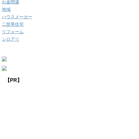
お金関連
地域
ハウスメーカー
二世帯住宅
リフォーム
シロアリ
【PR】