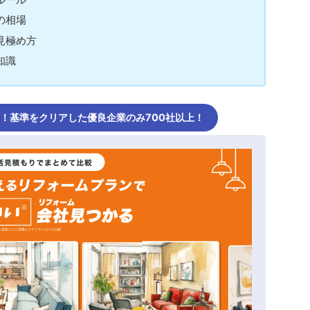
の相場
見極め方
知識
し！基準をクリアした優良企業のみ700社以上！