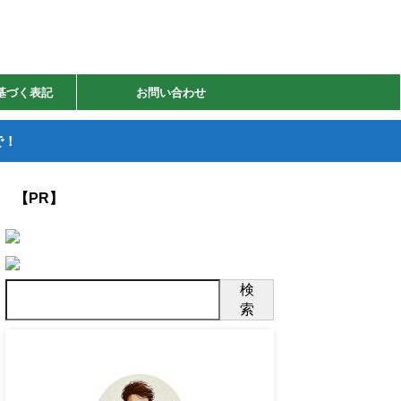
基づく表記
お問い合わせ
で！
【PR】
検
索