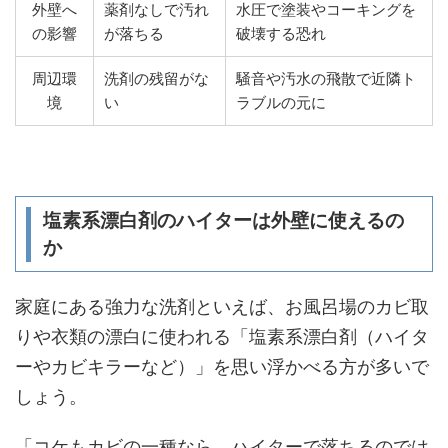
外壁へ
薬剤なしで汚れ
水圧で塗装やコーキングを
の影響
が落ちる
破壊する恐れ
周辺環
洗剤の残留がな
騒音や汚水の飛散で近隣ト
境
い
ラブルの元に
塩素系漂白剤のハイターは外壁に使えるの
か
家庭にある強力な洗剤といえば、お風呂場のカビ取
りや衣類の漂白に使われる「塩素系漂白剤（ハイタ
ーやカビキラーなど）」を思い浮かべる方が多いで
しょう。
「コケもカビの一種なら、ハイターで落ちるのでは