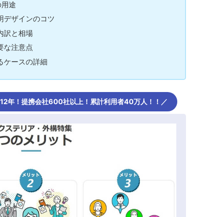
の用途
明デザインのコツ
内訳と相場
要な注意点
るケースの詳細
歴12年！提携会社600社以上！累計利用者40万人！！／