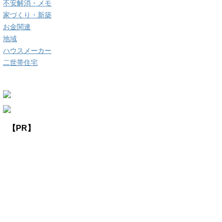
不安解消・メモ
家づくり・新築
お金関連
地域
ハウスメーカー
二世帯住宅
【PR】