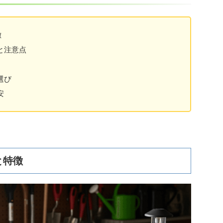
徴
と注意点
選び
安
と特徴