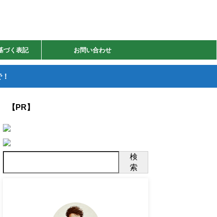
基づく表記
お問い合わせ
で！
【PR】
検
索