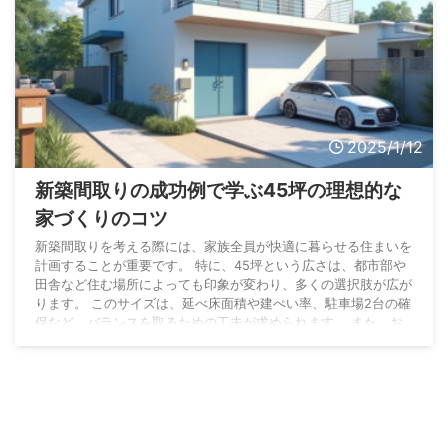
2025/1/12
新築間取りの成功例で学ぶ45坪の理想的な
家づくりのコツ
新築間取りを考える際には、家族全員が快適に暮らせる住まいを
計画することが重要です。 特に、45坪という広さは、都市部や
田舎など住む場所によっても印象が変わり、多くの選択肢が広が
ります。 このサイズは、延べ床面積や建ぺい率、駐車場2台の確
保など、バランスを取るための工夫が求められます。 また、お
しゃれな間取りを取り入れたい方や、30坪や50坪の広さとの違
いを知りたい方にとっても、役立つ情報が満載です。 さらに、
一条工務店の評判や価格の相場、45坪が何人家族に適している
のかなど、具体的なポイントを押さえること ...