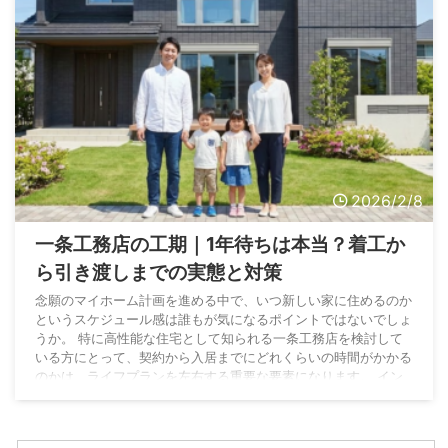
2026/2/8
一条工務店の工期｜1年待ちは本当？着工か
ら引き渡しまでの実態と対策
念願のマイホーム計画を進める中で、いつ新しい家に住めるのか
というスケジュール感は誰もが気になるポイントではないでしょ
うか。 特に高性能な住宅として知られる一条工務店を検討して
いる方にとって、契約から入居までにどれくらいの時間がかかる
のかは、ライフプランを左右する重要な要素になります。 イン
ターネット上の口コミや評判を見ると、一条工務店の工期は長い
という声を耳にすることがあるかもしれません。 実際に家づく
りを進めるにあたり、仮住まいの手配や子供の入学、転勤のタイ