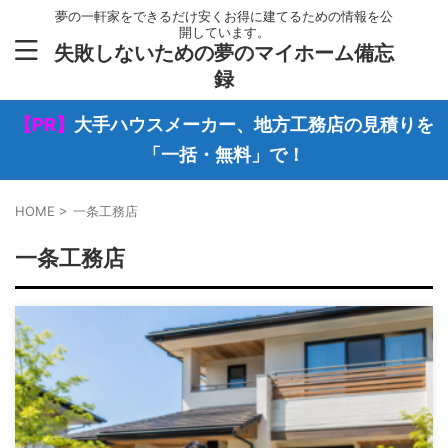
夢の一軒家をできるだけ安くお得に建てるための情報を公
開しています。
失敗しないための夢のマイホーム備忘
録
【PR】
大手ハウスメーカー、地方工務店の見積りを
「一括・無料」で！
HOME
>
一条工務店
一条工務店