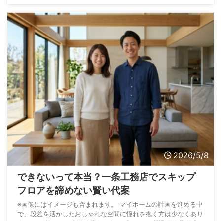
着きました。 インターネット上の匿名掲示板には実際に家を建
てた施主の生の声が溢れており非常に役立ちます。 一条工務店
の2chにはリアルな評判が数多く書き込まれており良い面だけで
なく厳しい意見も見受けられます。 例えば ...
2026/5/8
できないって本当？一条工務店でスキップ
フロアを諦めない賢い代案
※画像にはイメージも含まれます。 マイホームの計画を進める中
で、段差を活かしたおしゃれな空間に憧れを抱く方は少なくあり