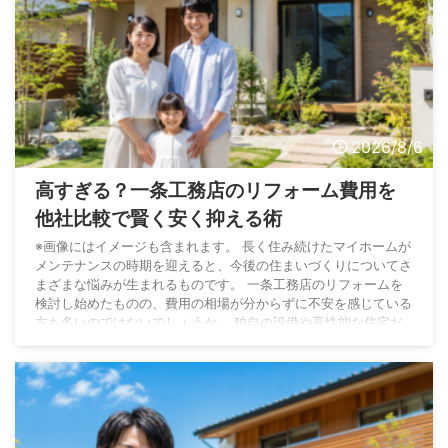
2026/8/6
高すぎる？一条工務店のリフォーム費用を
他社比較で賢く安く抑える術
※画像にはイメージも含まれます。 長く住み続けたマイホームが
メンテナンスの時期を迎えると、今後の住まいづくりについてさ
まざまな悩みが生まれるものです。 一条工務店のリフォームを
検討し始めたものの、費用の相場が分からずに不安を感じている
方も多いのではないでしょうか。 独自の設備や高性能な住宅だ
からこそ、メーカーに直接依頼すると費用が高い理由について疑
問を抱くケースも少なくありません。 高気密高断熱の機能や全
館床暖房といった魅力的なシステムは、生活を豊かにする一方で
専門的なメンテナンスを必要とします。 将来的 ...