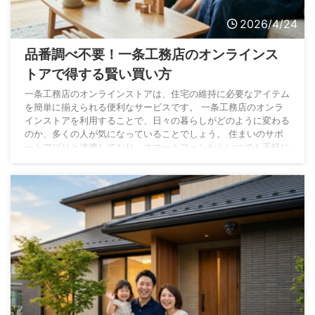
2026/4/24
品番調べ不要！一条工務店のオンラインス
トアで得する賢い買い方
一条工務店のオンラインストアは、住宅の維持に必要なアイテム
を簡単に揃えられる便利なサービスです。 一条工務店のオンラ
インストアを利用することで、日々の暮らしがどのように変わる
のか、多くの人が気になっていることでしょう。 住まいのサポ
ートアプリと連携しており、スマートフォンからいつでも手軽に
アクセスできるのが大きな魅力となっています。 換気システム
に使う専用のフィルターや日常的に消費する消耗品など、市販で
は手に入りにくい商品もスムーズに注文できます。 また、買い
物をするたびにi-ポイントが貯まり、次回以降の ...