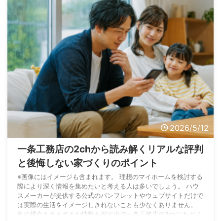
ーカーを選ぶことは、将来的な安心に直結すると確信 ...
2026/5/12
一条工務店の2chから読み解くリアルな評判
と後悔しない家づくりのポイント
※画像にはイメージも含まれます。 理想のマイホームを検討する
際により深く情報を集めたいと考える人は多いでしょう。 ハウ
スメーカーが提供する公式のパンフレットやウェブサイトだけで
は実際の生活をイメージしきれないことも少なくありません。
私の場合もさまざまな情報を探す中で一条工務店の2chにたどり