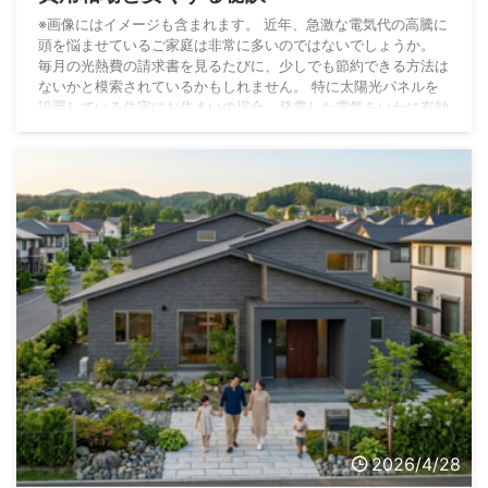
※画像にはイメージも含まれます。 近年、急激な電気代の高騰に
頭を悩ませているご家庭は非常に多いのではないでしょうか。
毎月の光熱費の請求書を見るたびに、少しでも節約できる方法は
ないかと模索されているかもしれません。 特に太陽光パネルを
設置している住宅にお住まいの場合、発電した電気をいかに有効
に活用するかが家計防衛の大きな鍵となります。 私の経験上、
発電した電力をそのまま電力会社に安く買い取ってもらうより
も、自宅で貯めて夜間に使う方が圧倒的にお得です。 そこで多
くの方が検討し始めるのが、既存の太陽光発電シス ...
2026/4/28