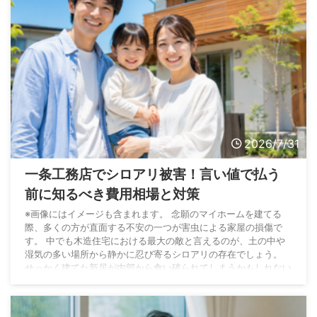
2026/7/31
一条工務店でシロアリ被害！言い値で払う
前に知るべき費用相場と対策
※画像にはイメージも含まれます。 念願のマイホームを建てる
際、多くの方が直面する不安の一つが害虫による家屋の損傷で
す。 中でも木造住宅における最大の敵と言えるのが、土の中や
湿気の多い場所から静かに忍び寄るシロアリの存在でしょう。
せっかく建てた新居が内部から食い破られてしまうかもしれない
という恐怖は、決して無視できるものではありません。 そこで
注目されるのが、住宅メーカー各社が独自に展開している防蟻対
策の技術力です。 私の経験上、性能の高さで知られるハウスメ