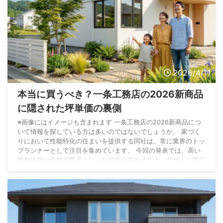
2026/4/11
本当に買うべき？一条工務店の2026新商品
に隠された坪単価の裏側
※画像にはイメージも含まれます 一条工務店の2026新商品につ
いて情報を探している方は多いのではないでしょうか。 家づく
りにおいて性能特化の住まいを提供する同社は、常に業界のトッ
プランナーとして注目を集めています。 今回の発表では、高い
断熱性能や全館床暖房といった従来の強みに加え、デザイン面で
も大きな進化が見られました。 特に新モデルとして登場したナ
チュリアは、温かみのある北欧風の外観や内装を取り入れてお
り、幅広い層から支持を集めることが予想されます。 さらに、
最新の住宅設備として採用されたシャリーシリー ...