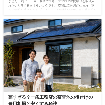
ません。 特に、一条工務店でスキップフロアの間取りを取り入
れたいと考える方は多いようです。 空間に立体感が生まれ、家
族の気配を感じながらプライベートな時間も確保できる魅力的な
設計だからです。 しかし、インターネット上の口コミや展示場
での会話から、どうやら実現が難しいらしいという噂を耳にした
方もいるかもしれません。 結論から申し上げますと、現在の仕
様では一条工務店でスキップフロアを採用するこ ...
2026/5/4
高すぎる？一条工務店の蓄電池の後付けの
費用相場と安くする秘訣