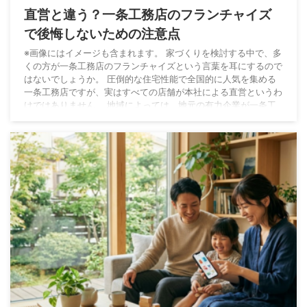
直営と違う？一条工務店のフランチャイズ
で後悔しないための注意点
※画像にはイメージも含まれます。 家づくりを検討する中で、多
くの方が一条工務店のフランチャイズという言葉を耳にするので
はないでしょうか。 圧倒的な住宅性能で全国的に人気を集める
一条工務店ですが、実はすべての店舗が本社による直営というわ
けではありません。 地域によっては、地元の有力企業が一条工
務店のフランチャイズとして展示場を運営し、販売や施工を行っ
ています。 そこで生じるのが、直営店とフランチャイズ店で建
てる家に違いはあるのかという疑問です。 一生に一度の大きな
買い物だからこそ、契約先が異なることによるメ ...