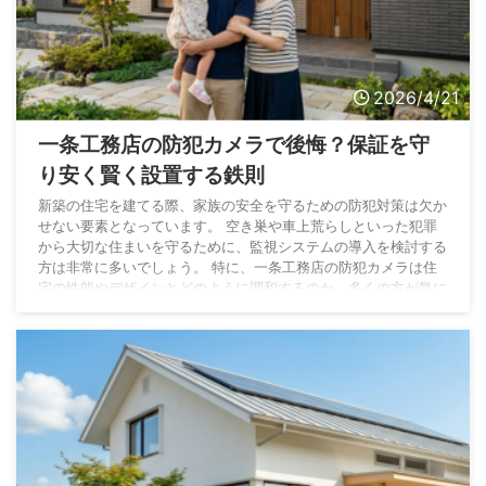
2026/4/21
一条工務店の防犯カメラで後悔？保証を守
り安く賢く設置する鉄則
新築の住宅を建てる際、家族の安全を守るための防犯対策は欠か
せない要素となっています。 空き巣や車上荒らしといった犯罪
から大切な住まいを守るために、監視システムの導入を検討する
方は非常に多いでしょう。 特に、一条工務店の防犯カメラは住
宅の性能やデザインとどのように調和するのか、多くの方が気に
かけているポイントです。 一条工務店で防犯カメラを設置する
方法には、純正オプションを選ぶ形と、自分で機器を用意する施
主支給という二つの主な選択肢が存在します。 それぞれの方法
には異なる特徴があり、予算や求める性能に合わせ ...