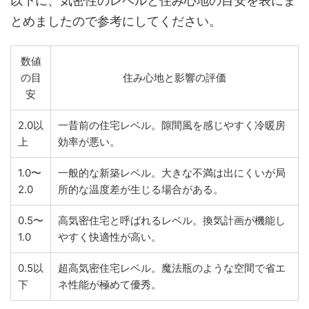
以下に、気密性のレベルと住み心地の目安を表にま
とめましたので参考にしてください。
数値
の目
住み心地と影響の評価
安
2.0以
一昔前の住宅レベル。隙間風を感じやすく冷暖房
上
効率が悪い。
1.0〜
一般的な新築レベル。大きな不満は出にくいが局
2.0
所的な温度差が生じる場合がある。
0.5〜
高気密住宅と呼ばれるレベル。換気計画が機能し
1.0
やすく快適性が高い。
0.5以
超高気密住宅レベル。魔法瓶のような空間で省エ
下
ネ性能が極めて優秀。