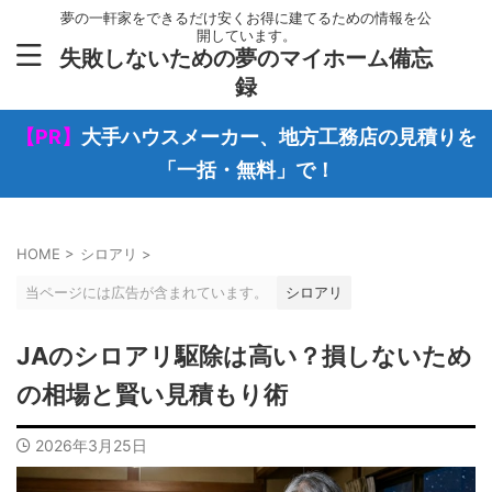
夢の一軒家をできるだけ安くお得に建てるための情報を公
開しています。
失敗しないための夢のマイホーム備忘
録
【PR】
大手ハウスメーカー、地方工務店の見積りを
「一括・無料」で！
HOME
>
シロアリ
>
当ページには広告が含まれています。
シロアリ
JAのシロアリ駆除は高い？損しないため
の相場と賢い見積もり術
2026年3月25日