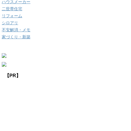
ハウスメーカー
二世帯住宅
リフォーム
シロアリ
不安解消・メモ
家づくり・新築
【PR】