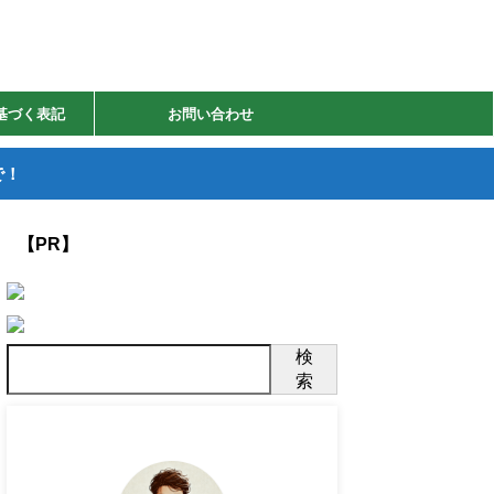
基づく表記
お問い合わせ
で！
【PR】
検
索