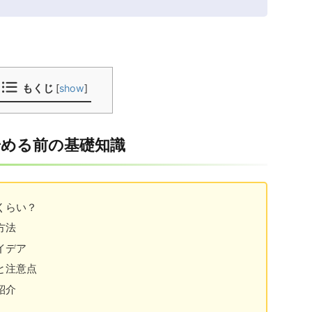
もくじ
[
show
]
始める前の基礎知識
くらい？
方法
イデア
と注意点
紹介