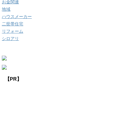
お金関連
地域
ハウスメーカー
二世帯住宅
リフォーム
シロアリ
【PR】