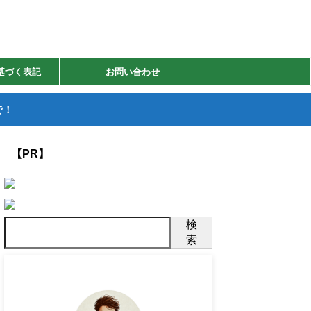
基づく表記
お問い合わせ
で！
【PR】
検
索