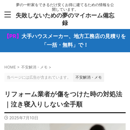
夢の一軒家をできるだけ安くお得に建てるための情報を公
開しています。
失敗しないための夢のマイホーム備忘
録
【PR】
大手ハウスメーカー、地方工務店の見積りを
「一括・無料」で！
HOME
>
不安解消・メモ
>
当ページには広告が含まれています。
不安解消・メモ
リフォーム業者が傷をつけた時の対処法
｜泣き寝入りしない全手順
2025年7月10日