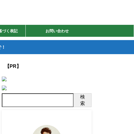
基づく表記
お問い合わせ
で！
【PR】
検
索