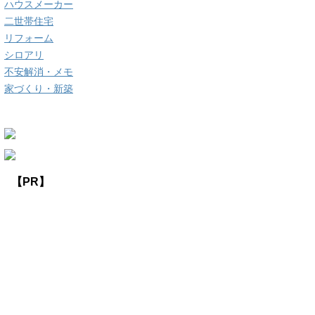
ハウスメーカー
二世帯住宅
リフォーム
シロアリ
不安解消・メモ
家づくり・新築
【PR】