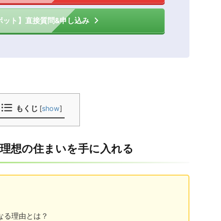
ボット】直接質問&申し込み
もくじ
[
show
]
て理想の住まいを手に入れる
？
なる理由とは？