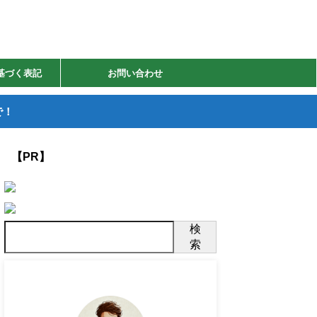
基づく表記
お問い合わせ
で！
【PR】
検
索