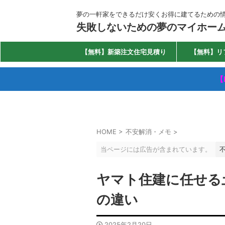
夢の一軒家をできるだけ安くお得に建てるための
失敗しないための夢のマイホー
【無料】新築注文住宅見積り
【無料】リ
【
HOME
>
不安解消・メモ
>
当ページには広告が含まれています。
ヤマト住建に任せる
の違い
2025年2月20日