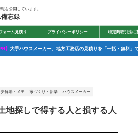
情報を公開しています。
ム備忘録
フォーム見積り
プライバシーポリシー
特定商取引法に
PR】
大手ハウスメーカー、地方工務店の見積りを「一括・無料」
不安解消・メモ
家づくり・新築
ハウスメーカー
土地探しで得する人と損する人