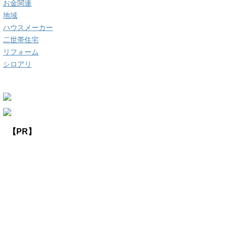
お金関連
地域
ハウスメーカー
二世帯住宅
リフォーム
シロアリ
【PR】