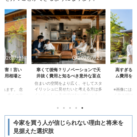
2026/7/29
2026/8/6
リノベーションで天
高すぎる？一条工務店のリフォー
リノ
知るべき意外な盲点
ム費用を他社比較で賢く安く抑え
備
る術
より広く、そしてスタ
リノ
せたいと考える方は多
おり
※画像にはイメージも含まれます。 長
のではないでしょう
感じ
く住み続けたマイホームがメンテナン
、閉塞感のある部屋
うか
スの時期を迎えると、今後の住まいづ
方法として、リノベー
めに
くりについてさまざまな悩みが生まれ
くという選択肢が非常
せま
るものです。 一条工務店のリフォー
います。 天井の板
のま
ムを検討し始めたものの、費用の相場
今家を買う人が信じられない理由と将来を
れていた空間をむき出
望が
が分からずに不安を感じている方も多
、これまでにない開放
なり
いのではないでしょうか。 独自の設
見据えた選択肢
 また、スケルトン
ベー
備や高性能な住宅だからこそ、メーカ