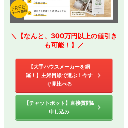
＼【なんと、300万円以上の値引き
も可能！】／
【大手ハウスメーカーを網
羅！】主婦目線で選ぶ！今す
ぐ見比べる
【チャットボット】直接質問&
申し込み